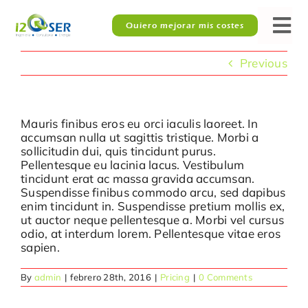
Skip
to
Quiero mejorar mis costes
Tog
content
Nav
Previous
¿No quieres descapitalizarte?
Consultoría energética
Mauris finibus eros eu orci iaculis laoreet. In
accumsan nulla ut sagittis tristique. Morbi a
sollicitudin dui, quis tincidunt purus.
Gestión de CAEs
Pellentesque eu lacinia lacus. Vestibulum
tincidunt erat ac massa gravida accumsan.
Suspendisse finibus commodo arcu, sed dapibus
Industria alimentaria
enim tincidunt in. Suspendisse pretium mollis ex,
ut auctor neque pellentesque a. Morbi vel cursus
odio, at interdum lorem. Pellentesque vitae eros
Formaciones
sapien.
By
admin
|
febrero 28th, 2016
|
Pricing
|
0 Comments
Equipo