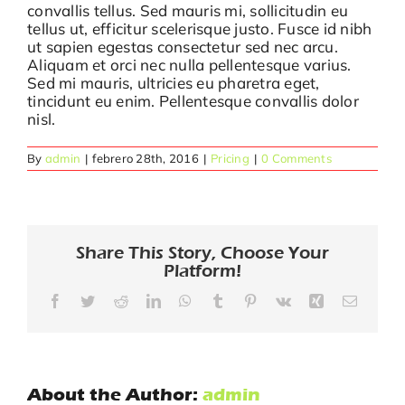
convallis tellus. Sed mauris mi, sollicitudin eu
tellus ut, efficitur scelerisque justo. Fusce id nibh
Blog
ut sapien egestas consectetur sed nec arcu.
Aliquam et orci nec nulla pellentesque varius.
Sed mi mauris, ultricies eu pharetra eget,
tincidunt eu enim. Pellentesque convallis dolor
nisl.
By
admin
|
febrero 28th, 2016
|
Pricing
|
0 Comments
Share This Story, Choose Your
Platform!
Facebook
Twitter
Reddit
LinkedIn
WhatsApp
Tumblr
Pinterest
Vk
Xing
Email
About the Author:
admin