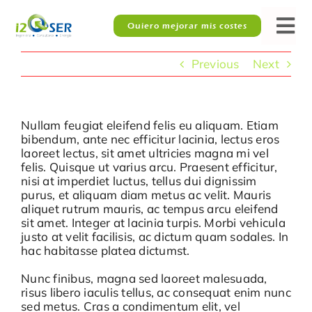
Skip
to
Quiero mejorar mis costes
Tog
content
Nav
Previous
Next
¿No quieres descapitalizarte?
Consultoría energética
Nullam feugiat eleifend felis eu aliquam. Etiam
bibendum, ante nec efficitur lacinia, lectus eros
laoreet lectus, sit amet ultricies magna mi vel
Gestión de CAEs
felis. Quisque ut varius arcu. Praesent efficitur,
nisi at imperdiet luctus, tellus dui dignissim
purus, et aliquam diam metus ac velit. Mauris
Industria alimentaria
aliquet rutrum mauris, ac tempus arcu eleifend
sit amet. Integer at lacinia turpis. Morbi vehicula
justo at velit facilisis, ac dictum quam sodales. In
Formaciones
hac habitasse platea dictumst.
Nunc finibus, magna sed laoreet malesuada,
risus libero iaculis tellus, ac consequat enim nunc
Equipo
sed metus. Cras a condimentum elit, vel